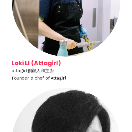
Loki LI (Attagirl)
attagirl創辦人和主廚
Founder & chef of Attagirl