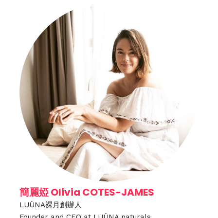
簡麗婭 Olivia COTES-JAMES
LUÜNA裸月創辦人
Founder and CEO at LUÜNA naturals