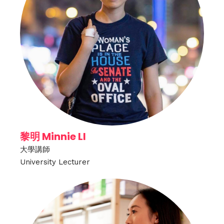
黎明 Minnie LI
大學講師
University Lecturer