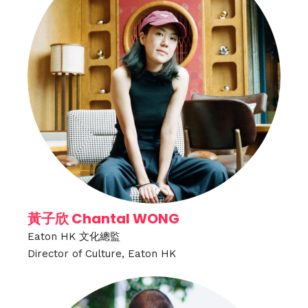
黃子欣 Chantal WONG
Eaton HK 文化總監
Director of Culture, Eaton HK