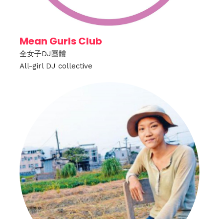
Mean Gurls Club
全女子DJ團體
All-girl DJ collective