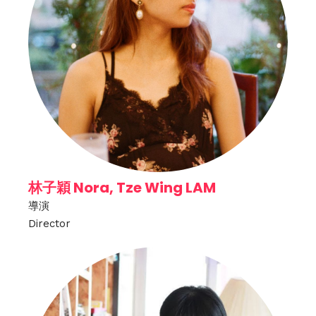
林子穎 Nora, Tze Wing LAM
導演
Director